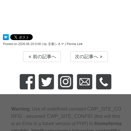
Posted on
2026.06.19 0:00
|
by
京都シネマ
|
Perma Link
前の記事へ
次の記事へ
Warning
: Use of undefined constant CWP_SITE_CO
NFIG - assumed 'CWP_SITE_CONFIG' (this will thro
w an Error in a future version of PHP) in
/home/terma
c/public_html/kyotocinema.jp/swp/wp-content/the