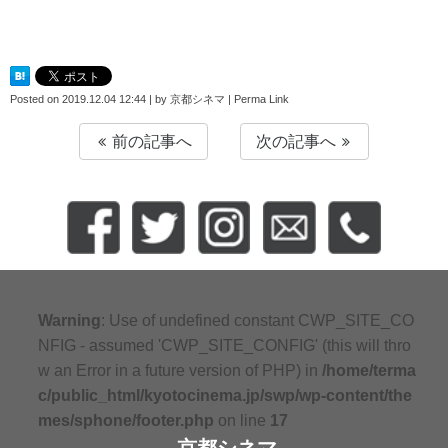
Posted on
2019.12.04 12:44
|
by
京都シネマ
|
Perma Link
前の記事へ
次の記事へ
Warning
: Use of undefined constant CWP_SITE_CO
NFIG - assumed 'CWP_SITE_CONFIG' (this will thro
w an Error in a future version of PHP) in
/home/terma
c/public_html/kyotocinema.jp/swp/wp-content/the
mes/sphone/footer.php
on line
17
京都シネマ