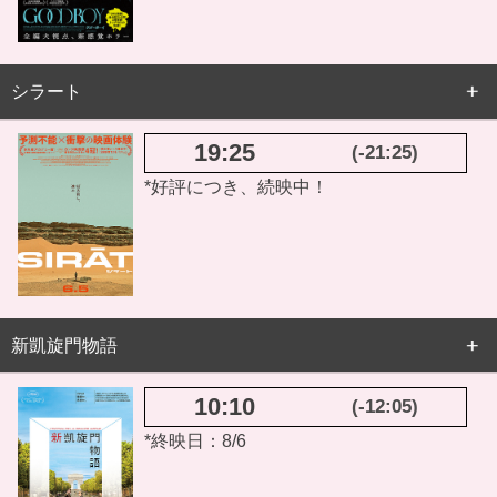
シラート
19:25
(-21:25)
*好評につき、続映中！
新凱旋門物語
10:10
(-12:05)
*終映日：8/6