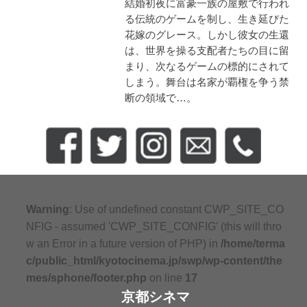
結婚初夜に富豪一族の屋敷で行われ
る伝統のゲームを制し、生き延びた
花嫁のグレース。しかし彼女の生還
は、世界を操る支配者たちの目に留
まり、次なるゲームの標的にされて
しまう。舞台は名家が覇権を争う禁
断の領域で…。
Warning
: Use of undefined constant CWP_SITE_CO
NFIG - assumed 'CWP_SITE_CONFIG' (this will thro
w an Error in a future version of PHP) in
/home/terma
c/public_html/kyotocinema.jp/swp/wp-content/the
mes/sphone/footer.php
on line
17
京都シネマ