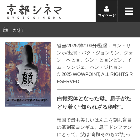
顔 かお
公式サイト
얼굴/2025/韓/103分/監督：ヨン・サ
ンホ/出演：パク・ジョンミン、クォ
ン・ヘヒョ、シン・ヒョンビン、イ
ム・ソンジェ、ハン・ジヒョン
© 2025 WOWPOINT, ALL RIGHTS R
ESERVED.
白骨死体となった母。息子がた
どり着く“知られざる秘密”。
韓国で最も美しいはんこを刻む盲目
の篆刻家ヨンギュ。息子ドンファン
にとって、父は“奇跡そのもの”だっ