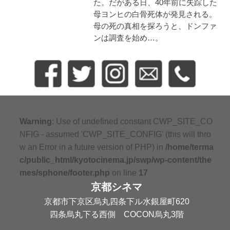
た。だがある日、40年前に失踪した
母ヨンヒの白骨死体が発見される。
母の死の真相を探ろうと、ドンファ
ンは調査を始め…。
Warning
: Use of undefined constant CWP_SITE_CO
NFIG - assumed 'CWP_SITE_CONFIG' (this will thro
w an Error in a future version of PHP) in
/home/terma
c/public_html/kyotocinema.jp/swp/wp-content/the
mes/sphone/footer.php
on line
17
京都シネマ
京都市下京区烏丸四条下ル水銀屋町620
四条烏丸下る西側 COCON烏丸3階